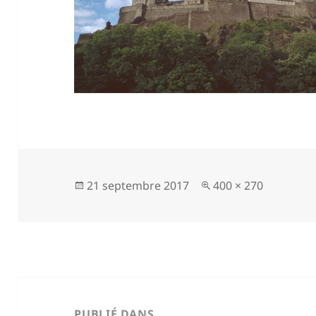
Publié
Taille
21 septembre 2017
400 × 270
le
réelle
Navigation
de
PUBLIÉ DANS