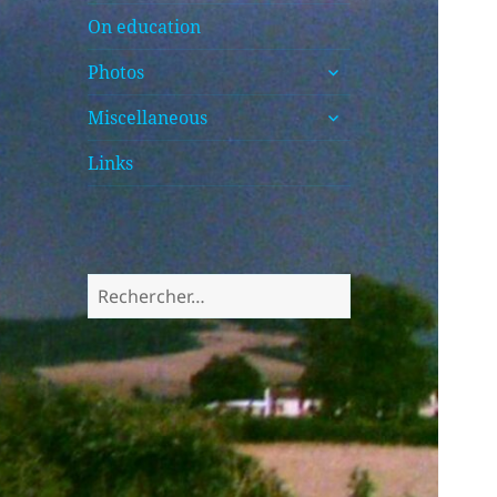
On education
ouvrir
Photos
le
ouvrir
sous-
Miscellaneous
le
menu
sous-
Links
menu
Rechercher :