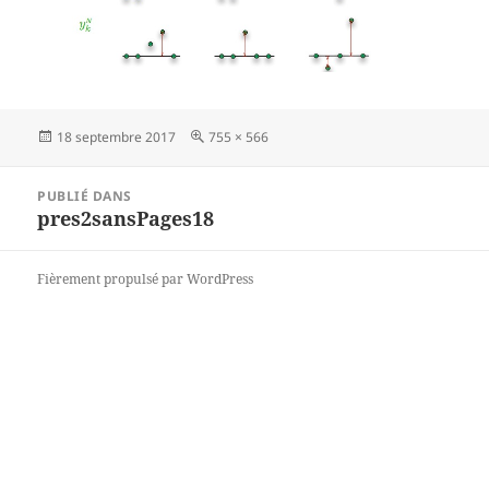
Publié
Taille
18 septembre 2017
755 × 566
le
réelle
Navigation
PUBLIÉ DANS
de
pres2sansPages18
l’article
Fièrement propulsé par WordPress