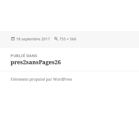
Publié
Taille
18 septembre 2017
755 × 566
le
réelle
Navigation
PUBLIÉ DANS
de
pres2sansPages26
l’article
Fièrement propulsé par WordPress