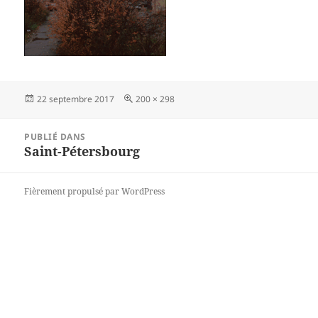
Publié
Taille
22 septembre 2017
200 × 298
le
réelle
Navigation
PUBLIÉ DANS
de
Saint-Pétersbourg
l’article
Fièrement propulsé par WordPress